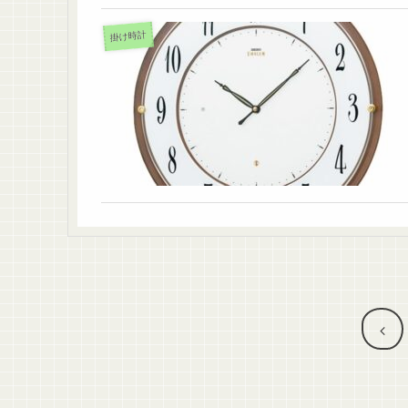
掛け時計
前
へ